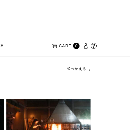
KE
CART
0
並べかえる