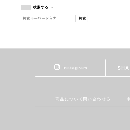
branc branc
検索する
by basics
CATWORTH
chisaki
CI-VA
COGTHEBIGSMOKE
cohan
CONVERSE
DEAN & DELUCA
instagram
SHA
DRESS HERSELF
DUENDE
EGI
Fatima Morocco
商品について問い合わせる
fog linen work
FUA accessory
GERMAN TRAINER
Harriss