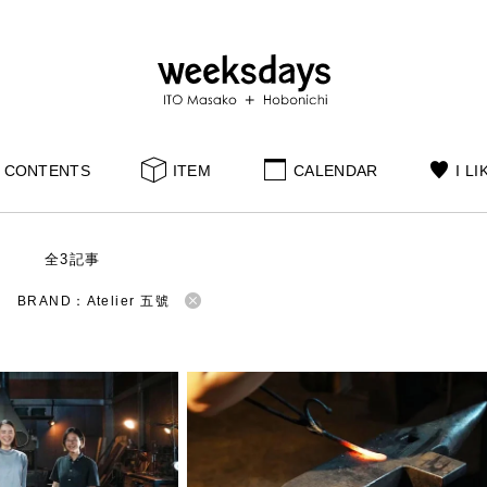
CONTENTS
ITEM
CALENDAR
I LI
S
全3記事
BRAND：Atelier 五號