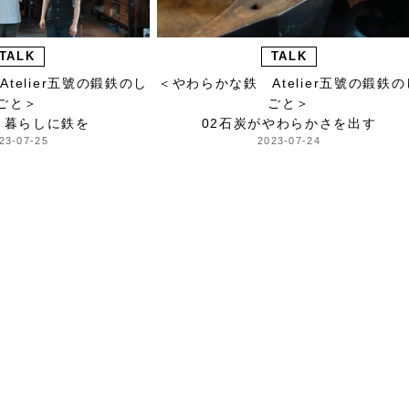
TALK
TALK
telier五號の鍛鉄のし
＜やわらかな鉄 Atelier五號の鍛鉄の
ごと＞
ごと＞
と暮らしに鉄を
02石炭がやわらかさを出す
23-07-25
2023-07-24