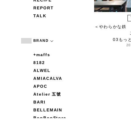
RECIPE
REPORT
TALK
＜やわらかな鉄 A
03もっ
BRAND
20
+maffs
8182
ALWEL
AMIACALVA
APOC
Atelier 五號
BARI
BELLEMAIN
BonBonStore
BOUQUET de L'UNE