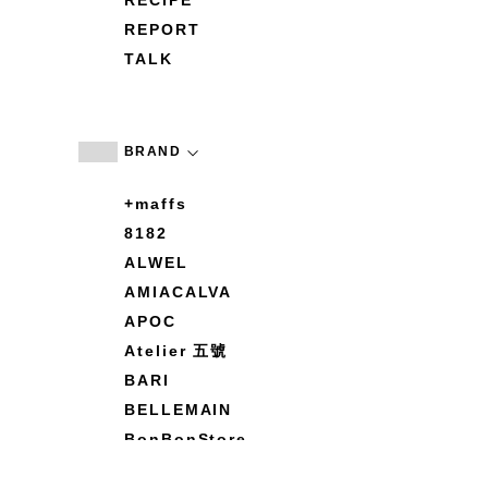
RECIPE
REPORT
TALK
BRAND
+maffs
8182
ALWEL
AMIACALVA
APOC
Atelier 五號
BARI
BELLEMAIN
BonBonStore
BOUQUET de L'UNE