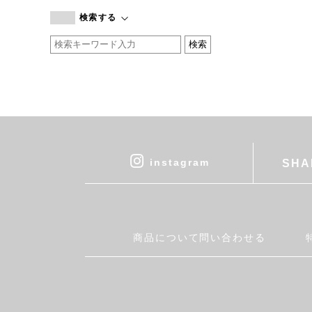
branc branc
検索する
by basics
CATWORTH
chisaki
CI-VA
COGTHEBIGSMOKE
cohan
CONVERSE
DEAN & DELUCA
instagram
SHA
DRESS HERSELF
DUENDE
EGI
Fatima Morocco
商品について問い合わせる
fog linen work
FUA accessory
GERMAN TRAINER
Harriss