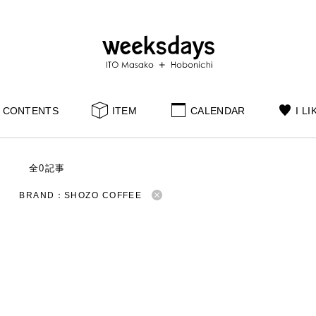
CONTENTS
ITEM
CALENDAR
I LI
S
全0記事
BRAND：SHOZO COFFEE