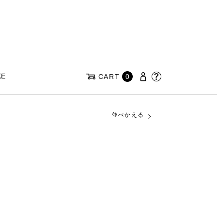
KE
CART
0
並べかえる