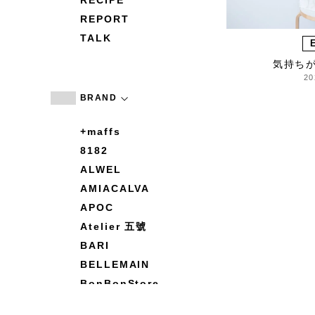
RECIPE
REPORT
TALK
気持ち
20
BRAND
+maffs
8182
ALWEL
AMIACALVA
APOC
Atelier 五號
BARI
BELLEMAIN
BonBonStore
BOUQUET de L'UNE