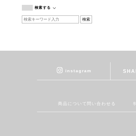
branc branc
検索する
by basics
CATWORTH
chisaki
CI-VA
COGTHEBIGSMOKE
cohan
CONVERSE
DEAN & DELUCA
instagram
SHA
DRESS HERSELF
DUENDE
EGI
Fatima Morocco
商品について問い合わせる
fog linen work
FUA accessory
GERMAN TRAINER
Harriss