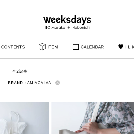
CONTENTS
ITEM
CALENDAR
I LI
S
全2記事
BRAND：AMIACALVA