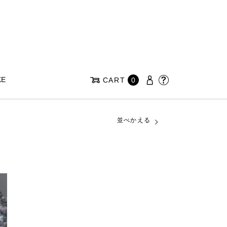
KE
CART
0
並べかえる