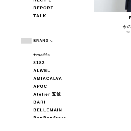
RECIPE
REPORT
TALK
今
20
BRAND
+maffs
8182
ALWEL
AMIACALVA
APOC
Atelier 五號
BARI
BELLEMAIN
BonBonStore
BOUQUET de L'UNE