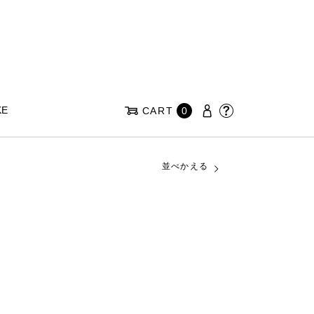
KE
CART
0
並べかえる