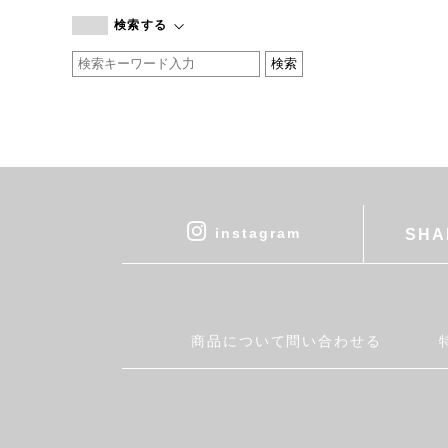
branc branc
検索する
by basics
CATWORTH
chisaki
CI-VA
COGTHEBIGSMOKE
cohan
CONVERSE
DEAN & DELUCA
instagram
SHA
DRESS HERSELF
DUENDE
EGI
Fatima Morocco
商品について問い合わせる
fog linen work
FUA accessory
GERMAN TRAINER
Harriss