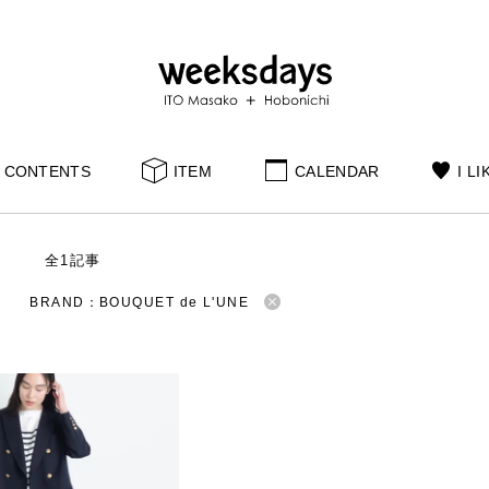
CONTENTS
ITEM
CALENDAR
I LI
S
全1記事
BRAND：BOUQUET de L'UNE