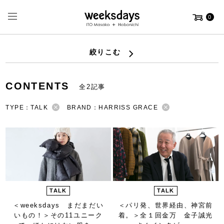
0
絞りこむ
CONTENTS
全2記事
TYPE：TALK
BRAND：HARRISS GRACE
TALK
TALK
＜weeksdays まだまだい
＜パリ発、世界経由、神宮前
いもの！＞
その11ユニーク
着。＞
全１回金万 金子誠光