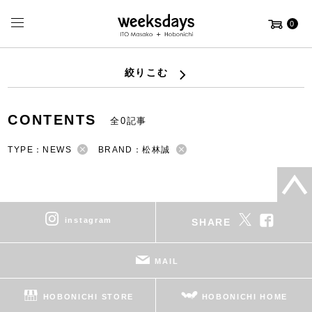
0
絞りこむ
CONTENTS
全0記事
TYPE：NEWS
BRAND：松林誠
instagram
SHARE
MAIL
HOBONICHI STORE
HOBONICHI HOME