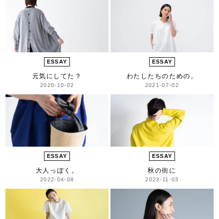
ESSAY
ESSAY
元気にしてた？
わたしたちのための。
2020-10-02
2021-07-02
ESSAY
ESSAY
大人っぽく。
秋の街に
2022-04-08
2023-11-03