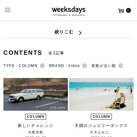
0
絞りこむ
CONTENTS
全2記事
TYPE：COLUMN
BRAND：himie
更新が古い順
COLUMN
COLUMN
新しいチャレンジ
天国のジュエリーボックス
大島忠智
オモムロニ。