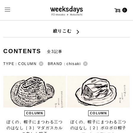
0
絞りこむ
CONTENTS
全3記事
TYPE：COLUMN
BRAND：chisaki
COLUMN
COLUMN
ぼくの、
帽子にまつわる
三つ
ぼくの、
帽子にまつわる
三つ
のはなし
［３］マダガスカル
のはなし
［２］ボロボロ帽子