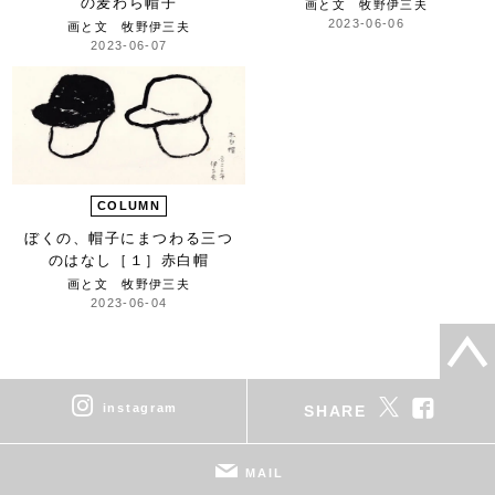
の麦わら帽子
画と文 牧野伊三夫
2023-06-06
画と文 牧野伊三夫
2023-06-07
COLUMN
ぼくの、
帽子にまつわる
三つ
のはなし
［１］赤白帽
画と文 牧野伊三夫
2023-06-04
instagram
SHARE
MAIL