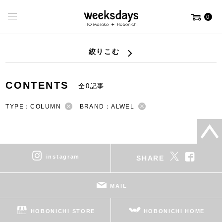
0
絞りこむ
CONTENTS
全0記事
TYPE：COLUMN
BRAND：ALWEL
instagram
SHARE
MAIL
HOBONICHI STORE
HOBONICHI HOME