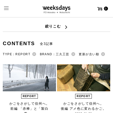
0
絞りこむ
CONTENTS
全3記事
TYPE：REPORT
BRAND：三久工芸
更新が古い順
REPORT
REPORT
かごをさがして信州へ。
かごをさがして信州へ。
前編 「赤棒」と「製白
後編 アメ色に変わるかご。