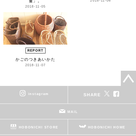
蔓」。
2018-11-06
2018-11-05
REPORT
かごのつきあいかた
2018-11-07
instagram
SHARE
MAIL
HOBONICHI STORE
HOBONICHI HOME