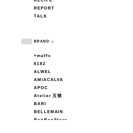
RECIPE
REPORT
TALK
BRAND
+maffs
8182
ALWEL
AMIACALVA
APOC
Atelier 五號
BARI
BELLEMAIN
BonBonStore
BOUQUET de L'UNE