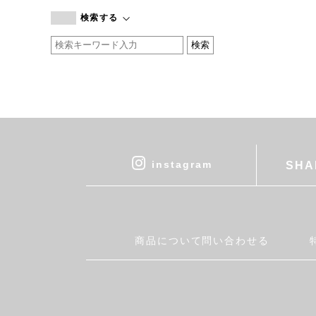
branc branc
検索する
by basics
CATWORTH
chisaki
CI-VA
COGTHEBIGSMOKE
cohan
CONVERSE
DEAN & DELUCA
instagram
SHA
DRESS HERSELF
DUENDE
EGI
Fatima Morocco
商品について問い合わせる
fog linen work
FUA accessory
GERMAN TRAINER
Harriss