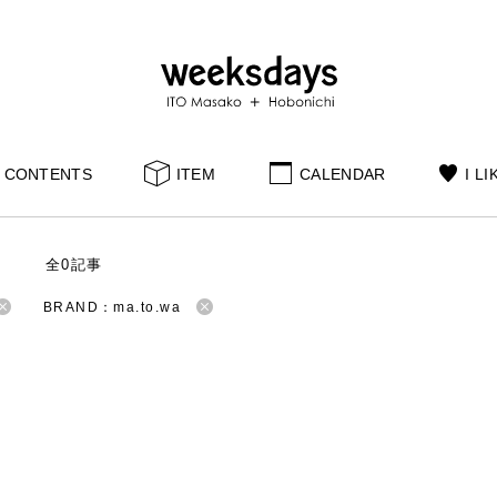
CONTENTS
ITEM
CALENDAR
I LI
S
全0記事
BRAND：ma.to.wa