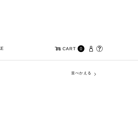
KE
CART
0
並べかえる