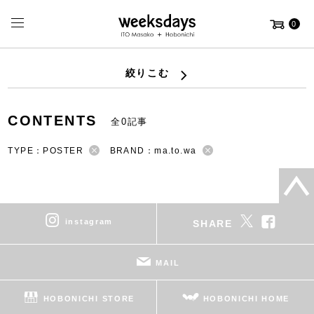
0
絞りこむ
CONTENTS
全0記事
TYPE：POSTER
BRAND：ma.to.wa
instagram
SHARE
MAIL
HOBONICHI STORE
HOBONICHI HOME