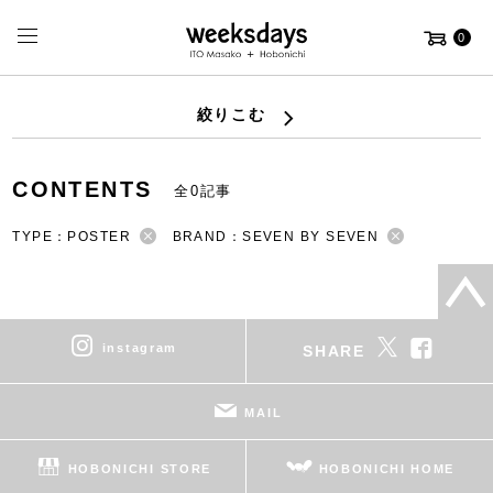
0
絞りこむ
CONTENTS
全0記事
TYPE：POSTER
BRAND：SEVEN BY SEVEN
instagram
SHARE
MAIL
HOBONICHI STORE
HOBONICHI HOME