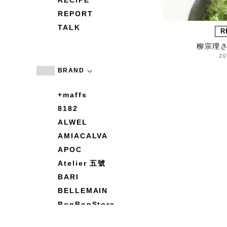
RECIPE
REPORT
TALK
R
柳宗理
20
BRAND
+maffs
8182
ALWEL
AMIACALVA
APOC
Atelier 五號
BARI
BELLEMAIN
BonBonStore
BOUQUET de L'UNE