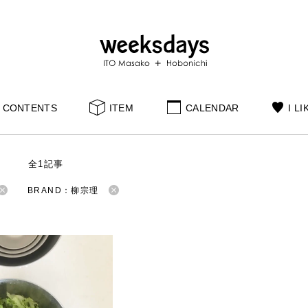
CONTENTS
ITEM
CALENDAR
I LI
S
全1記事
BRAND：柳宗理