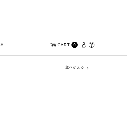
KE
CART
0
並べかえる