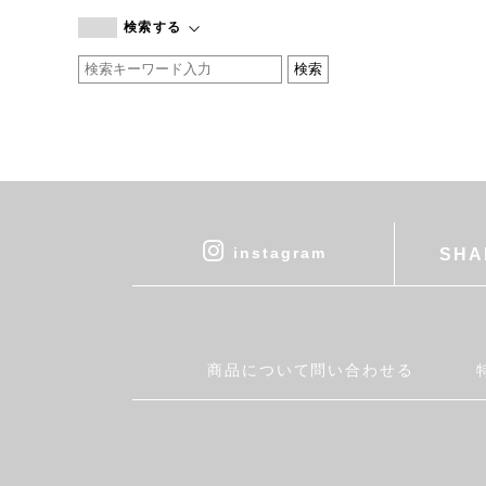
branc branc
検索する
by basics
CATWORTH
chisaki
CI-VA
COGTHEBIGSMOKE
cohan
CONVERSE
DEAN & DELUCA
instagram
SHA
DRESS HERSELF
DUENDE
EGI
Fatima Morocco
商品について問い合わせる
fog linen work
FUA accessory
GERMAN TRAINER
Harriss