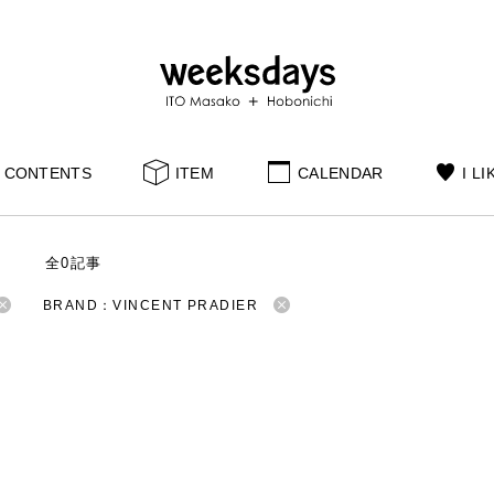
CONTENTS
ITEM
CALENDAR
I LI
S
全0記事
BRAND：VINCENT PRADIER