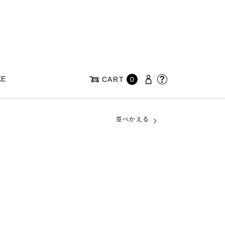
KE
CART
0
並べかえる