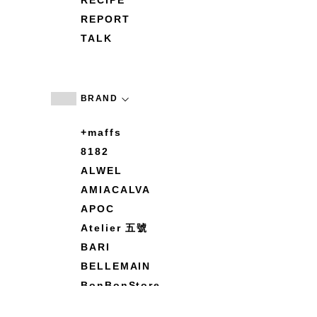
RECIPE
REPORT
TALK
BRAND
+maffs
8182
ALWEL
AMIACALVA
APOC
Atelier 五號
BARI
BELLEMAIN
BonBonStore
BOUQUET de L'UNE