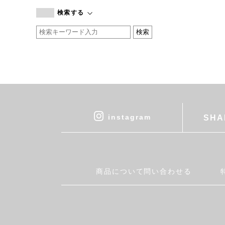
branc branc
検索する
by basics
CATWORTH
chisaki
CI-VA
COGTHEBIGSMOKE
cohan
CONVERSE
DEAN & DELUCA
instagram
SHA
DRESS HERSELF
DUENDE
EGI
Fatima Morocco
商品について問い合わせる
fog linen work
FUA accessory
GERMAN TRAINER
Harriss