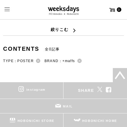
0
絞りこむ
CONTENTS
全0記事
TYPE：POSTER
BRAND：+maffs
instagram
SHARE
MAIL
HOBONICHI STORE
HOBONICHI HOME