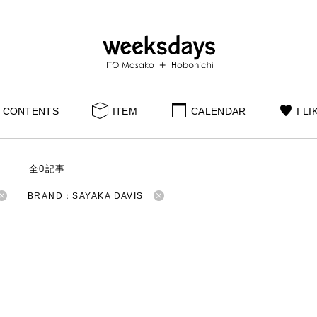
CONTENTS
ITEM
CALENDAR
I LI
S
全0記事
BRAND：SAYAKA DAVIS