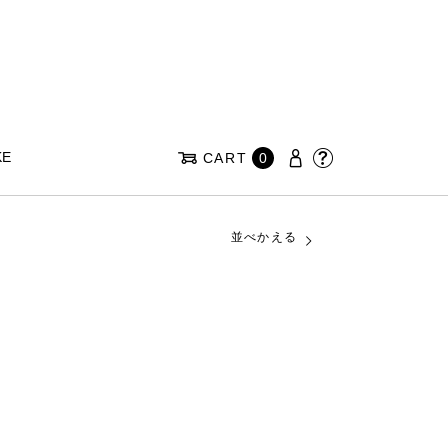
KE
CART
0
並べかえる