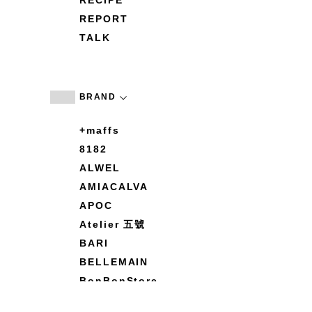
RECIPE
REPORT
TALK
BRAND
+maffs
8182
ALWEL
AMIACALVA
APOC
Atelier 五號
BARI
BELLEMAIN
BonBonStore
BOUQUET de L'UNE