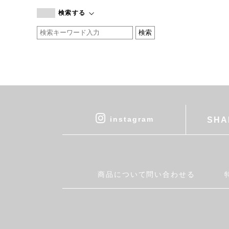
branc branc
検索する
by basics
CATWORTH
chisaki
CI-VA
COGTHEBIGSMOKE
cohan
CONVERSE
DEAN & DELUCA
instagram
SHA
DRESS HERSELF
DUENDE
EGI
Fatima Morocco
商品について問い合わせる
fog linen work
FUA accessory
GERMAN TRAINER
Harriss