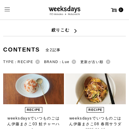
0
絞りこむ
CONTENTS
全2記事
TYPE：RECIPE
BRAND：Lue
更新が古い順
RECIPE
RECIPE
weeksdaysで
いつものごは
weeksdaysで
いつものごは
ん
伊藤まさこ
03 鮭チャーハ
ん
伊藤まさこ
08 春雨サラダ