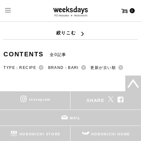
0
絞りこむ
CONTENTS
全0記事
TYPE：RECIPE
BRAND：BARI
更新が古い順
instagram
SHARE
MAIL
HOBONICHI STORE
HOBONICHI HOME