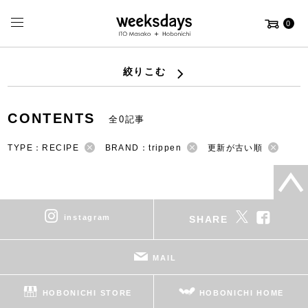
0
絞りこむ
CONTENTS
全0記事
TYPE：RECIPE
BRAND：trippen
更新が古い順
instagram
SHARE
MAIL
HOBONICHI STORE
HOBONICHI HOME