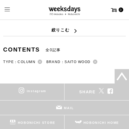
0
絞りこむ
CONTENTS
全0記事
TYPE：COLUMN
BRAND：SAITO WOOD
instagram
SHARE
MAIL
HOBONICHI STORE
HOBONICHI HOME