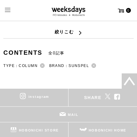
0
絞りこむ
CONTENTS
全0記事
TYPE：COLUMN
BRAND：SUNSPEL
instagram
SHARE
MAIL
HOBONICHI STORE
HOBONICHI HOME