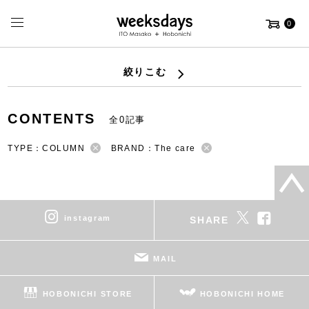
0
絞りこむ
CONTENTS
全0記事
TYPE：COLUMN
BRAND：The care
instagram
SHARE
MAIL
HOBONICHI STORE
HOBONICHI HOME