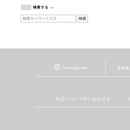
branc branc
検索する
by basics
CATWORTH
chisaki
CI-VA
COGTHEBIGSMOKE
cohan
CONVERSE
DEAN & DELUCA
instagram
SHA
DRESS HERSELF
DUENDE
EGI
Fatima Morocco
商品について問い合わせる
fog linen work
FUA accessory
GERMAN TRAINER
Harriss