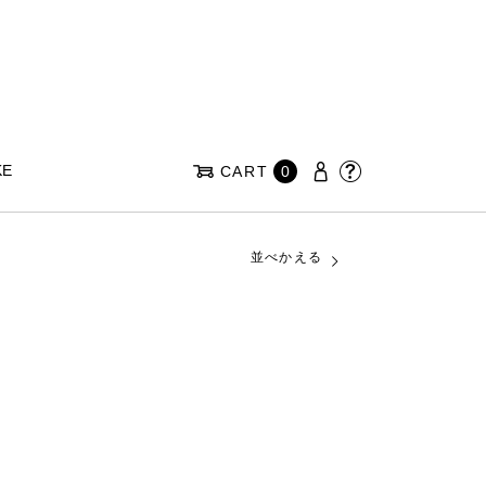
KE
CART
0
並べかえる