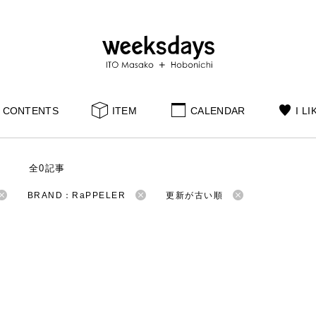
CONTENTS
ITEM
CALENDAR
I LI
S
全0記事
BRAND：RaPPELER
更新が古い順