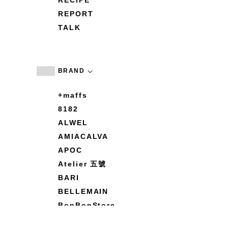
RECIPE
REPORT
TALK
BRAND
+maffs
8182
ALWEL
AMIACALVA
APOC
Atelier 五號
BARI
BELLEMAIN
BonBonStore
BOUQUET de L'UNE