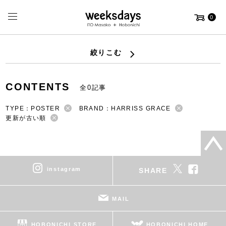
0
絞りこむ
CONTENTS
全0記事
TYPE：POSTER
BRAND：HARRISS GRACE
更新が古い順
instagram
SHARE
MAIL
HOBONICHI STORE
HOBONICHI HOME