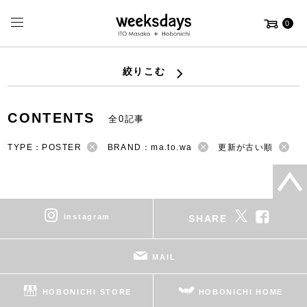
0
絞りこむ
CONTENTS
全0記事
TYPE：POSTER
BRAND：ma.to.wa
更新が古い順
instagram
SHARE
MAIL
HOBONICHI STORE
HOBONICHI HOME