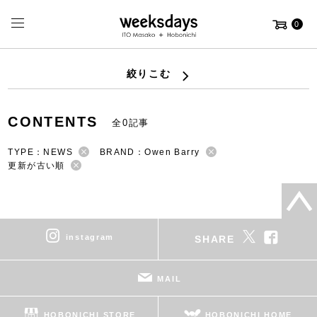
0
絞りこむ
CONTENTS
全0記事
TYPE：NEWS
BRAND：Owen Barry
更新が古い順
instagram
SHARE
MAIL
HOBONICHI STORE
HOBONICHI HOME