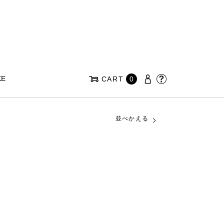
KE
CART
0
並べかえる