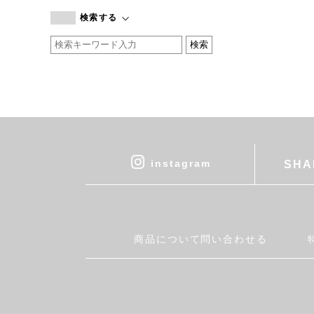
branc branc
検索する
by basics
CATWORTH
chisaki
CI-VA
COGTHEBIGSMOKE
cohan
CONVERSE
DEAN & DELUCA
instagram
SHA
DRESS HERSELF
DUENDE
EGI
Fatima Morocco
商品について問い合わせる
fog linen work
FUA accessory
GERMAN TRAINER
Harriss