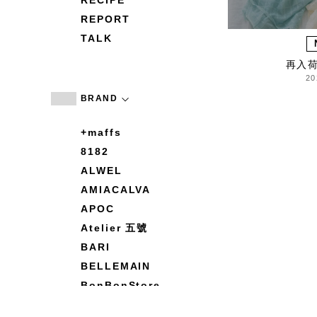
RECIPE
REPORT
TALK
再入
20
BRAND
+maffs
8182
ALWEL
AMIACALVA
APOC
Atelier 五號
BARI
BELLEMAIN
BonBonStore
BOUQUET de L'UNE