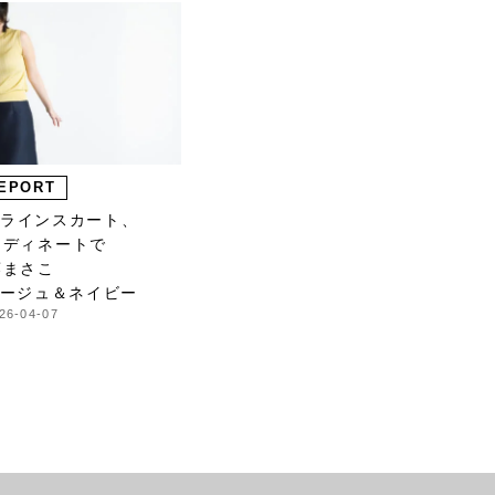
EPORT
のＡラインスカート、
ーディネートで
藤まさこ
ベージュ＆ネイビー
26-04-07