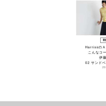
Lue
ma.to.wa
magicfelt
Magniflex
MAISON N.H PARIS
manipuri
R
MEYAME
Harriss
miiThaaii
こんなコ
MOJITO
伊
nooy
02 サンド
20
NOTA&design
OCUCCI jewelry
OLU PRODUCTS
oru
OSAJI
Owen Barry