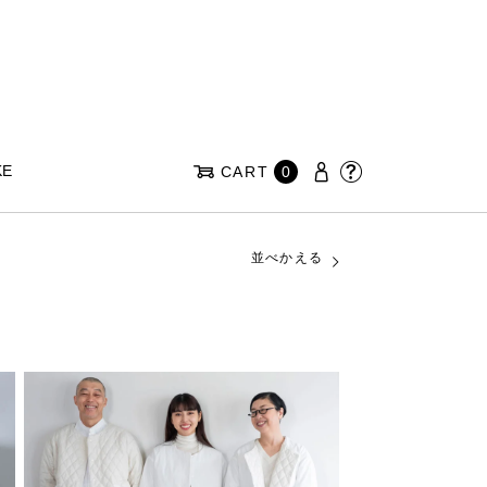
KE
CART
0
並べかえる