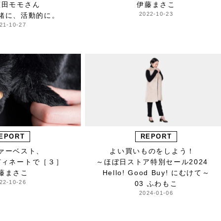
菰田モモさん
伊藤まさこ
2022-10-23
緒に、活動的に。
21-10-27
EPORT
REPORT
ァーベスト、
よい買いものをしよう！
ディネートで［３］
～ほぼ日ストア特別セール2024
藤まさこ
Hello! Good Buy! にむけて～
22-10-26
03 ふわもこ
2024-01-06