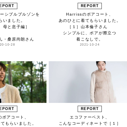
EPORT
REPORT
リバーシブルブルゾンを
Harrissのボアコート、
らいました。
あのひとに着てもらいました。
 母と息子編］
［１］山本倫子さん
シンプルに、ボアが際立つ
ん・桑原尚朗さん
着こなしで。
20-10-28
2021-10-24
EPORT
REPORT
ssのボアコート、
エコファーベスト、
着てもらいました。
こんなコーディネートで［１］