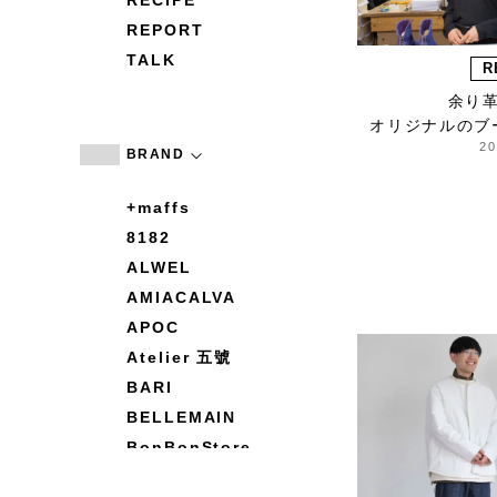
RECIPE
REPORT
TALK
R
余り
オリジナルのブ
20
BRAND
+maffs
8182
ALWEL
AMIACALVA
APOC
Atelier 五號
BARI
BELLEMAIN
BonBonStore
BOUQUET de L'UNE