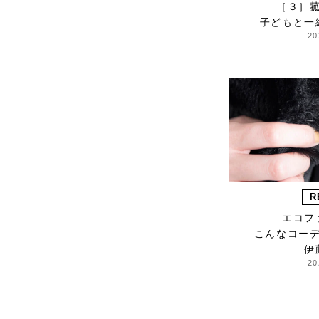
［３］
HARRISS GRACE
子どもと一
HENRI
20
himie
Honnete
i ro se
JINS
JOHNBULL
KARMAN LINE
KEnTe
L'UNE
R
Le pivot
エコフ
LERET.H
こんなコー
LESS by Gabriele
伊
Riva & Kanako
20
Sakakura
LIVRER YOKOHAMA
LUCKYWOOD