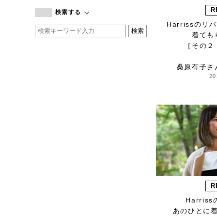
branc branc
R
検索する
by basics
Harrissの
CATWORTH
着ても
chisaki
［その２
CI-VA
桑原有子さ
COGTHEBIGSMOKE
20
cohan
CONVERSE
DEAN & DELUCA
DRESS HERSELF
DUENDE
EGI
Fatima Morocco
fog linen work
R
FUA accessory
Harri
GERMAN TRAINER
あのひとに
Harriss