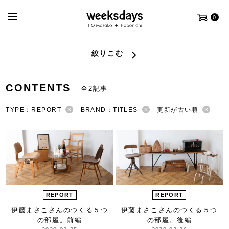
0
絞りこむ
CONTENTS
全2記事
TYPE：REPORT
BRAND：TITLES
更新が古い順
REPORT
REPORT
伊藤まさこさんのつくる
５つ
伊藤まさこさんのつくる
５つ
の部屋。前編
の部屋。後編