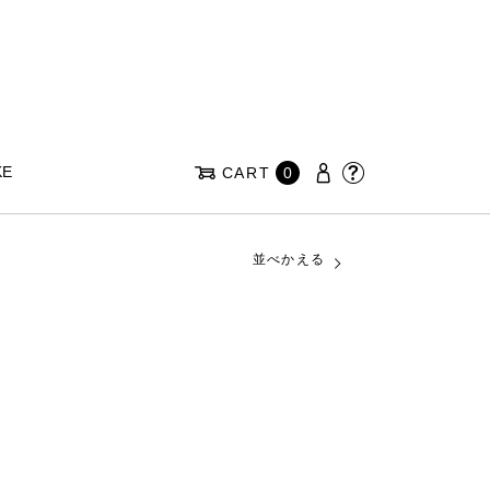
KE
CART
0
並べかえる