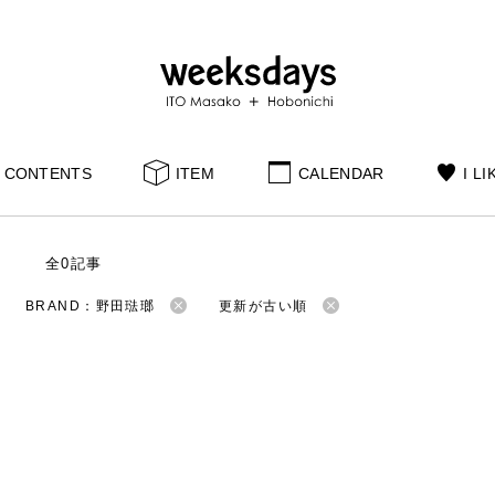
CONTENTS
ITEM
CALENDAR
I LI
S
全0記事
BRAND：野田琺瑯
更新が古い順