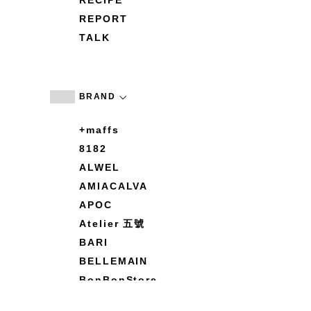
RECIPE
REPORT
TALK
BRAND
+maffs
8182
ALWEL
AMIACALVA
APOC
Atelier 五號
BARI
BELLEMAIN
BonBonStore
BOUQUET de L'UNE