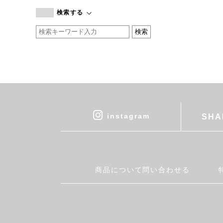
branc branc
検索する
by basics
CATWORTH
chisaki
CI-VA
COGTHEBIGSMOKE
cohan
CONVERSE
DEAN & DELUCA
instagram
SHA
DRESS HERSELF
DUENDE
EGI
Fatima Morocco
商品について問い合わせる
fog linen work
FUA accessory
GERMAN TRAINER
Harriss