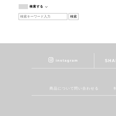
branc branc
検索する
by basics
CATWORTH
chisaki
CI-VA
COGTHEBIGSMOKE
cohan
CONVERSE
DEAN & DELUCA
instagram
SHA
DRESS HERSELF
DUENDE
EGI
Fatima Morocco
商品について問い合わせる
fog linen work
FUA accessory
GERMAN TRAINER
Harriss