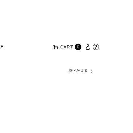
KE
CART
0
並べかえる