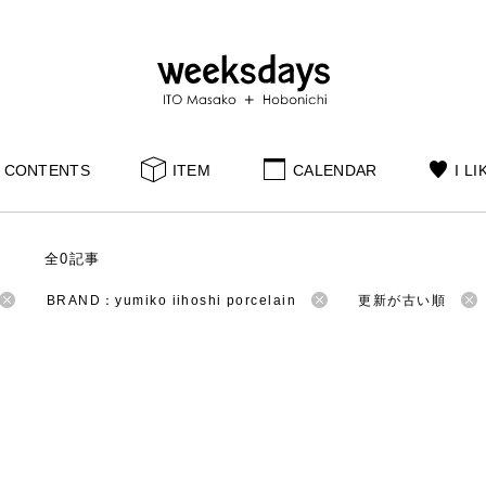
CONTENTS
ITEM
CALENDAR
I LI
S
全0記事
BRAND：yumiko iihoshi porcelain
更新が古い順