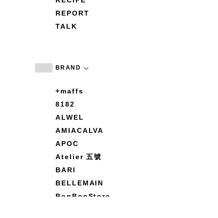
RECIPE
REPORT
TALK
BRAND
+maffs
8182
ALWEL
AMIACALVA
APOC
Atelier 五號
BARI
BELLEMAIN
BonBonStore
BOUQUET de L'UNE