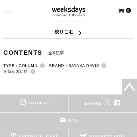
0
絞りこむ
CONTENTS
全0記事
TYPE：COLUMN
BRAND：SAYAKA DAVIS
更新が古い順
instagram
SHARE
MAIL
HOBONICHI STORE
HOBONICHI HOME