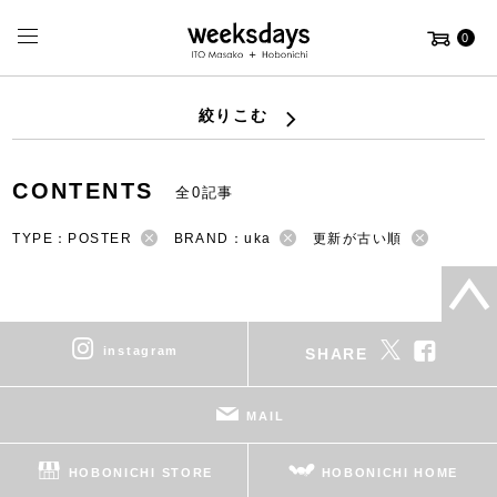
0
絞りこむ
CONTENTS
全0記事
TYPE：POSTER
BRAND：uka
更新が古い順
instagram
SHARE
MAIL
HOBONICHI STORE
HOBONICHI HOME