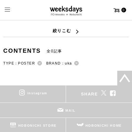
0
絞りこむ
CONTENTS
全0記事
TYPE：POSTER
BRAND：uka
instagram
SHARE
MAIL
HOBONICHI STORE
HOBONICHI HOME