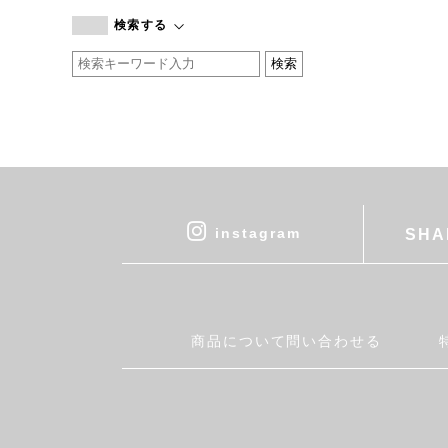
branc branc
検索する
by basics
CATWORTH
chisaki
CI-VA
COGTHEBIGSMOKE
cohan
CONVERSE
DEAN & DELUCA
instagram
SHA
DRESS HERSELF
DUENDE
EGI
Fatima Morocco
商品について問い合わせる
fog linen work
FUA accessory
GERMAN TRAINER
Harriss