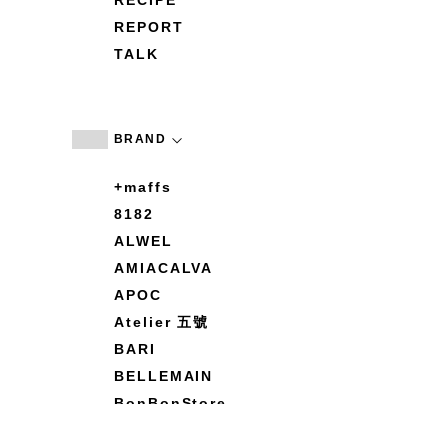
RECIPE
REPORT
TALK
BRAND
+maffs
8182
ALWEL
AMIACALVA
APOC
Atelier 五號
BARI
BELLEMAIN
BonBonStore
BOUQUET de L'UNE