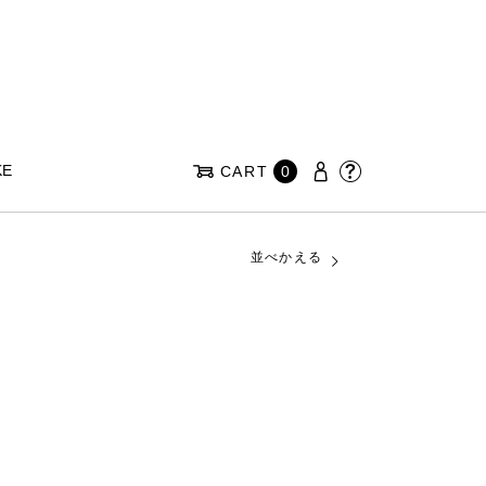
KE
CART
0
並べかえる