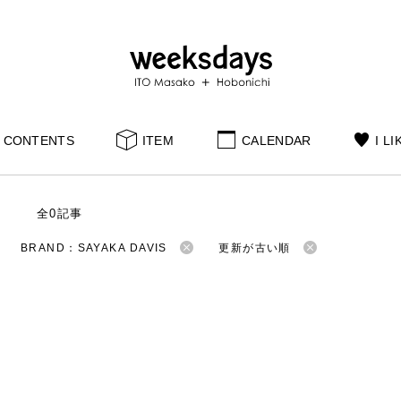
CONTENTS
ITEM
CALENDAR
I LI
S
全0記事
BRAND：SAYAKA DAVIS
更新が古い順