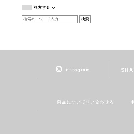
branc branc
検索する
by basics
CATWORTH
chisaki
CI-VA
COGTHEBIGSMOKE
cohan
CONVERSE
DEAN & DELUCA
instagram
SHA
DRESS HERSELF
DUENDE
EGI
Fatima Morocco
商品について問い合わせる
fog linen work
FUA accessory
GERMAN TRAINER
Harriss