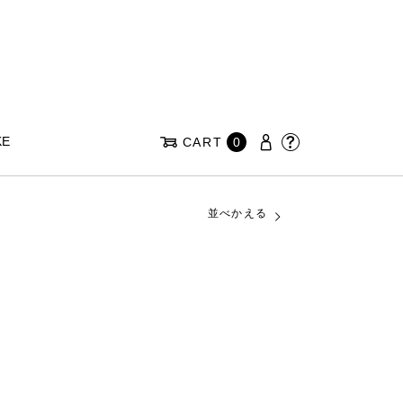
KE
CART
0
並べかえる