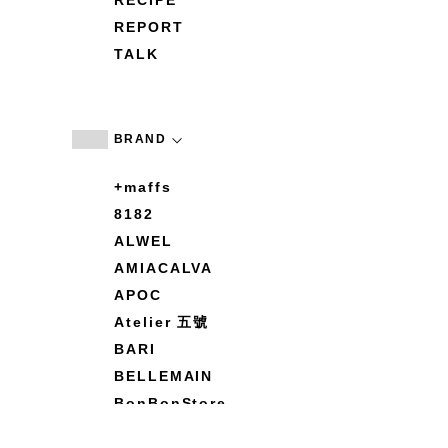
RECIPE
REPORT
TALK
BRAND
+maffs
8182
ALWEL
AMIACALVA
APOC
Atelier 五號
BARI
BELLEMAIN
BonBonStore
BOUQUET de L'UNE