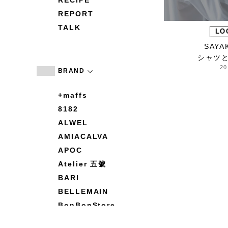
RECIPE
REPORT
TALK
LO
SAYA
シャツ
20
BRAND
+maffs
8182
ALWEL
AMIACALVA
APOC
Atelier 五號
BARI
BELLEMAIN
BonBonStore
BOUQUET de L'UNE