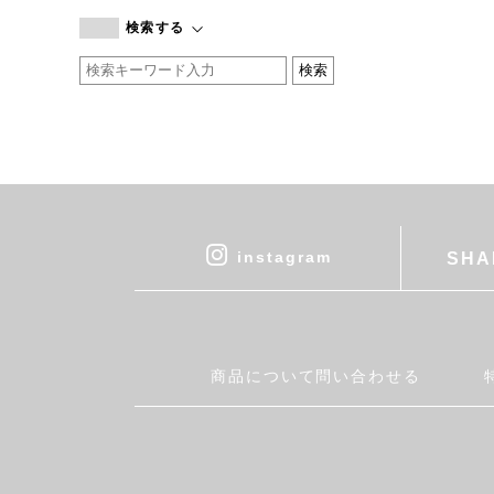
branc branc
検索する
by basics
CATWORTH
chisaki
CI-VA
COGTHEBIGSMOKE
cohan
CONVERSE
DEAN & DELUCA
instagram
SHA
DRESS HERSELF
DUENDE
EGI
Fatima Morocco
商品について問い合わせる
fog linen work
FUA accessory
GERMAN TRAINER
Harriss