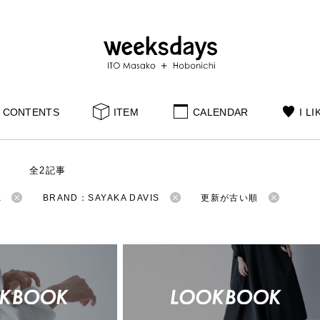
CONTENTS
ITEM
CALENDAR
I LI
S
全2記事
K
BRAND：SAYAKA DAVIS
更新が古い順