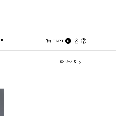
KE
CART
0
並べかえる