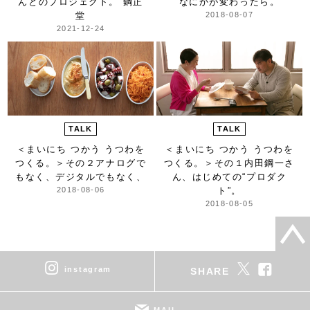
んとのプロジェクト。 鋼正
なにかが変わったら。
堂
2018-08-07
2021-12-24
TALK
TALK
＜まいにち つかう うつわを
＜まいにち つかう うつわを
つくる。＞
その２アナログで
つくる。＞
その１内田鋼一さ
もなく、デジタルでもなく、
ん、はじめての“プロダク
2018-08-06
ト”。
2018-08-05
instagram
SHARE
MAIL