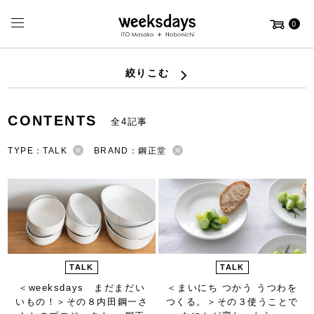
0
絞りこむ
CONTENTS
全4記事
TYPE：TALK
BRAND：鋼正堂
TALK
TALK
＜weeksdays まだまだい
＜まいにち つかう うつわを
いもの！＞
その８内田鋼一さ
つくる。＞
その３使うことで