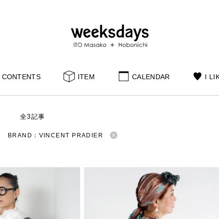
CONTENTS
ITEM
CALENDAR
I LI
S
全3記事
BRAND：VINCENT PRADIER