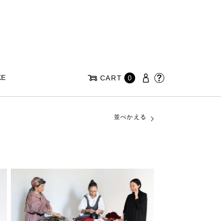
KE
CART
0
並べかえる