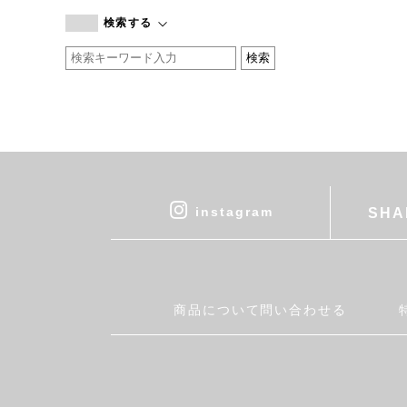
branc branc
検索する
by basics
CATWORTH
chisaki
CI-VA
COGTHEBIGSMOKE
cohan
CONVERSE
DEAN & DELUCA
instagram
SHA
DRESS HERSELF
DUENDE
EGI
Fatima Morocco
商品について問い合わせる
fog linen work
FUA accessory
GERMAN TRAINER
Harriss