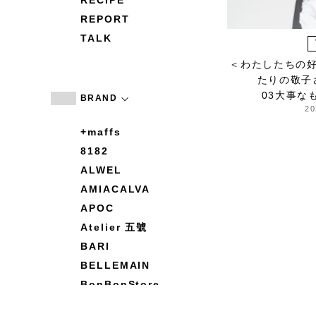
RECIPE
REPORT
TALK
＜わたしたちの
たりの敬子
03大事な
BRAND
20
+maffs
8182
ALWEL
AMIACALVA
APOC
Atelier 五號
BARI
BELLEMAIN
BonBonStore
BOUQUET de L'UNE