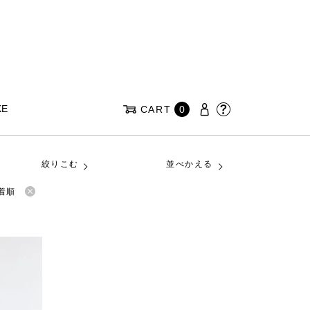
KE
CART
0
絞りこむ
並べかえる
着順