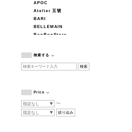
APOC
Atelier 五號
BARI
BELLEMAIN
BonBonStore
BOUQUET de L'UNE
branc branc
検索する
by basics
CATWORTH
chisaki
CI-VA
COGTHEBIGSMOKE
Price
cohan
〜
CONVERSE
DEAN & DELUCA
DRESS HERSELF
DUENDE