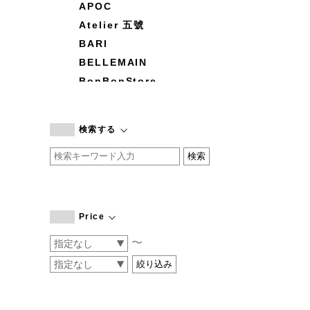
APOC
Atelier 五號
BARI
BELLEMAIN
BonBonStore
BOUQUET de L'UNE
branc branc
検索する
by basics
CATWORTH
chisaki
CI-VA
COGTHEBIGSMOKE
Price
cohan
〜
CONVERSE
DEAN & DELUCA
DRESS HERSELF
DUENDE