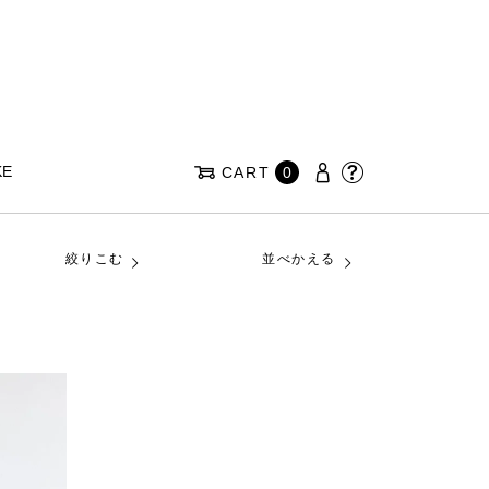
KE
CART
0
絞りこむ
並べかえる