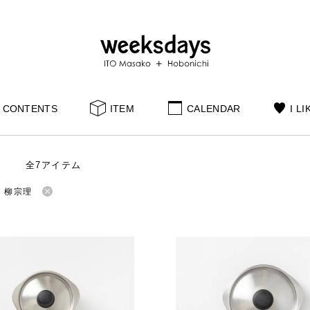
CONTENTS
ITEM
CALENDAR
I LI
全7アイテム
：柳宗理