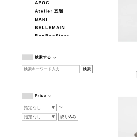
APOC
Atelier 五號
BARI
BELLEMAIN
BonBonStore
BOUQUET de L'UNE
branc branc
検索する
by basics
CATWORTH
chisaki
CI-VA
COGTHEBIGSMOKE
Price
cohan
〜
CONVERSE
DEAN & DELUCA
DRESS HERSELF
DUENDE