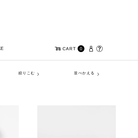
KE
CART
0
絞りこむ
並べかえる