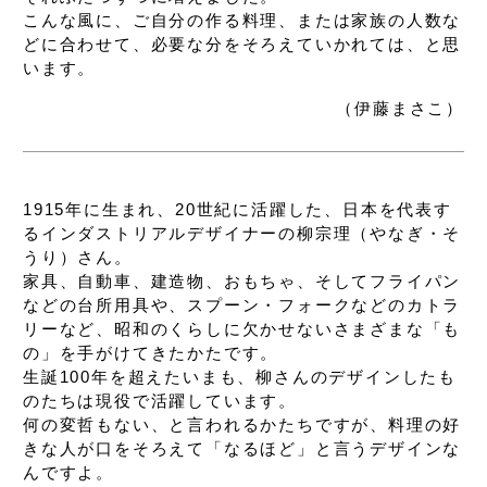
こんな風に、ご自分の作る料理、
または家族の人数な
どに合わせて、
必要な分をそろえていかれては、と思
います。
（伊藤まさこ）
1915年に生まれ、20世紀に活躍した、
日本を代表す
るインダストリアルデザイナーの
柳宗理（やなぎ・そ
うり）さん。
家具、自動車、建造物、おもちゃ、
そしてフライパン
などの台所用具や、
スプーン・フォークなどのカトラ
リーなど、
昭和のくらしに欠かせない
さまざまな「も
の」を手がけてきたかたです。
生誕100年を超えたいまも、
柳さんのデザインしたも
のたちは現役で活躍しています。
何の変哲もない、と言われるかたちですが、
料理の好
きな人が口をそろえて
「なるほど」と言うデザインな
んですよ。