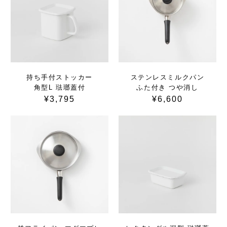
持ち手付ストッカー
ステンレスミルクパン
角型L 琺瑯蓋付
ふた付き つや消し
¥3,795
¥6,600