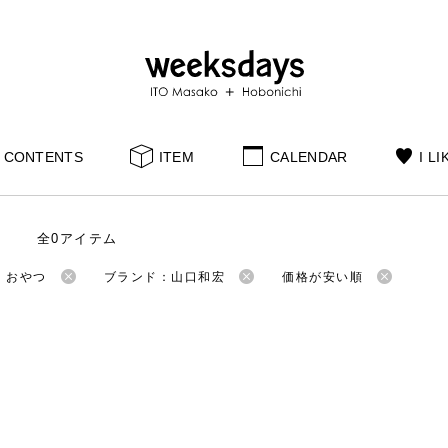
CONTENTS
ITEM
CALENDAR
I LI
全0アイテム
：おやつ
ブランド：山口和宏
価格が安い順