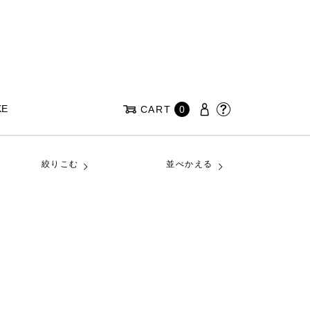
KE
CART
0
絞りこむ
並べかえる