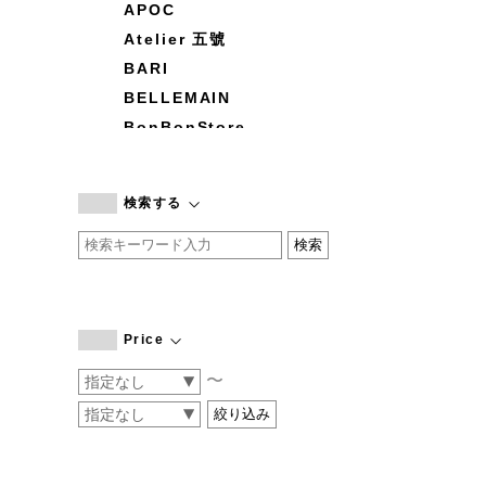
APOC
Atelier 五號
BARI
BELLEMAIN
BonBonStore
BOUQUET de L'UNE
branc branc
検索する
by basics
CATWORTH
chisaki
CI-VA
COGTHEBIGSMOKE
Price
cohan
〜
CONVERSE
DEAN & DELUCA
DRESS HERSELF
DUENDE