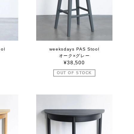
ol
weeksdays PAS Stool
ル
オーク×グレー
¥38,500
OUT OF STOCK