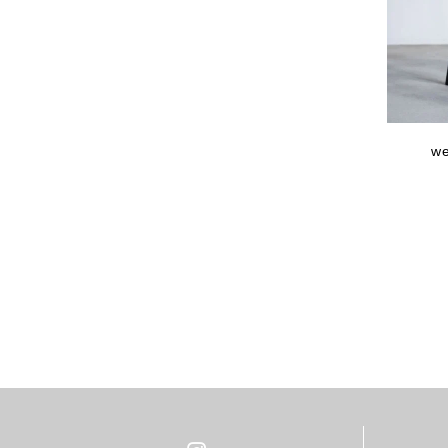
EGI
Fatima Morocco
fog linen work
FUA accessory
GERMAN TRAINER
w
Harriss
HARRISS GRACE
HENRI
himie
Honnete
i ro se
JINS
JOHNBULL
KARMAN LINE
KEnTe
L'UNE