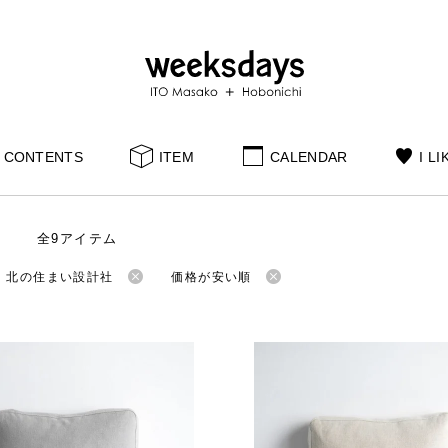
CONTENTS
ITEM
CALENDAR
I LI
全9アイテム
：北の住まい設計社
価格が安い順