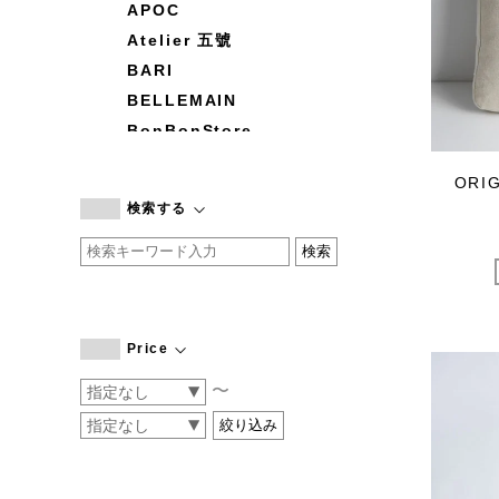
APOC
Atelier 五號
BARI
BELLEMAIN
BonBonStore
BOUQUET de L'UNE
ORI
branc branc
検索する
by basics
CATWORTH
chisaki
CI-VA
COGTHEBIGSMOKE
Price
cohan
〜
CONVERSE
DEAN & DELUCA
DRESS HERSELF
DUENDE