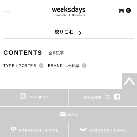
0
絞りこむ
CONTENTS
全0記事
TYPE：POSTER
BRAND：松林誠
instagram
SHARE
MAIL
HOBONICHI STORE
HOBONICHI HOME