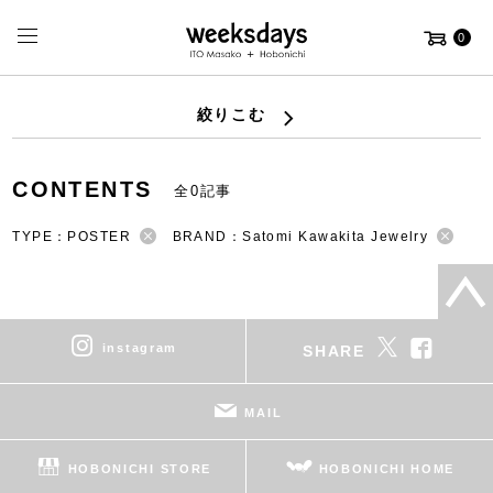
0
絞りこむ
CONTENTS
全0記事
TYPE：POSTER
BRAND：Satomi Kawakita Jewelry
instagram
SHARE
MAIL
HOBONICHI STORE
HOBONICHI HOME