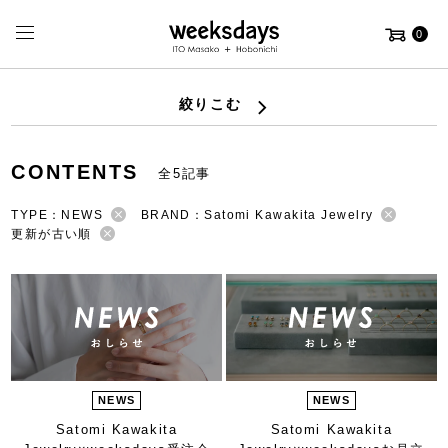
0
絞りこむ
CONTENTS
全5記事
TYPE：NEWS
BRAND：Satomi Kawakita Jewelry
更新が古い順
NEWS
NEWS
Satomi Kawakita
Satomi Kawakita